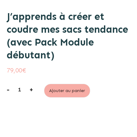
J’apprends à créer et
coudre mes sacs tendance
(avec Pack Module
débutant)
79,00
€
-
+
Ajouter au panier
quantité
de
J'apprends
à
créer